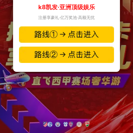
k8凯发·亚洲顶级娱乐
注册享豪礼·亿万奖池·高额无忧